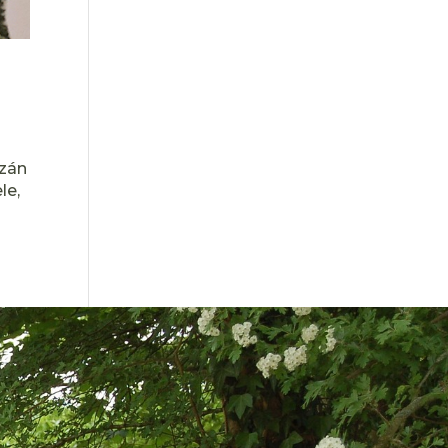
azán
le,