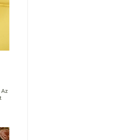
. Az
t