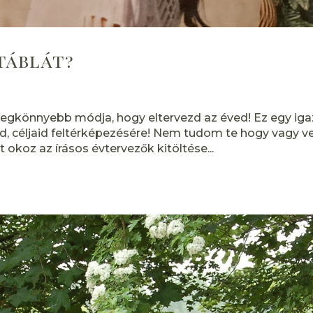
táblát?
 a legkönnyebb módja, hogy eltervezd az éved! Ez egy ig
d, céljaid feltérképezésére! Nem tudom te hogy vagy ve
koz az írásos évtervezők kitöltése...