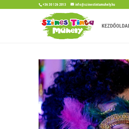
+36 30 126 2013
info@szinestintamuhely.hu
KEZDŐOLDA