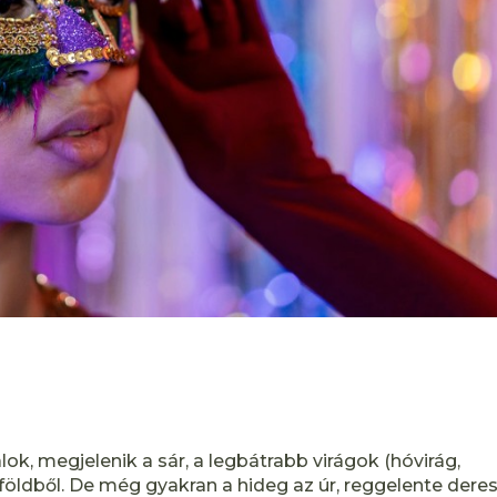
k, megjelenik a sár, a legbátrabb virágok (hóvirág,
 földből. De még gyakran a hideg az úr, reggelente dere