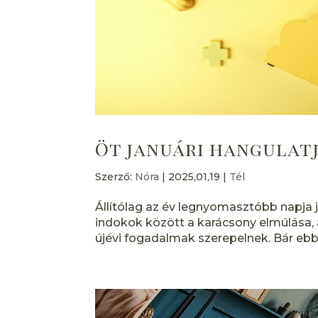
Öt januári hangulatj
Szerző:
Nóra
|
2025,01,19
|
Tél
Állítólag az év legnyomasztóbb napja 
indokok között a karácsony elmúlása, 
újévi fogadalmak szerepelnek. Bár eb