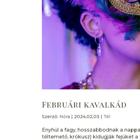
Februári kavalkád
Szerző:
Nóra
|
2024,02,03
|
Tél
Enyhül a fagy, hosszabbodnak a nappalo
téltemető, krókusz) kidugják fejüket a