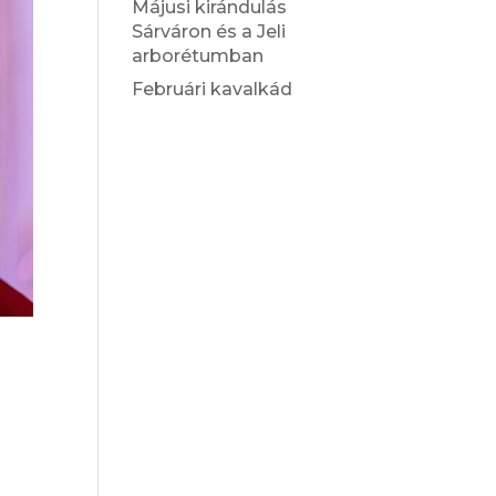
Májusi kirándulás
Sárváron és a Jeli
arborétumban
Februári kavalkád
s