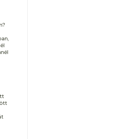
en?
ban,
él
nnél
tt
ött
át