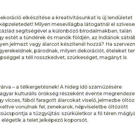
koráció elkészítése a kreativitásunkat is új lendületet
 képzeletedet! Milyen mesevilágba látogatnál el szíves
áziád segítségével a különböző birodalmakban, talán
stét a tündérek és manók földjén, az indiánok sátrá
yen jelmezt vagy álarcot készítenél hozzá? Ha szervezn
gyerekeidnek, párodnak, milyen dekorációt, ételeket te
epséggel a téli rosszkedvet, szürkeséget, magányt is
 várva – a télkergetésnek! A hideg idő száműzésére
gyar kulturális örökség részeként évente megrendeze
 vicces, fából faragott álarcokat viselő, jelmezbe öltöz
t keltve vonulnak fel, zenekarok, népviseletbe öltözött
súcspontja a tűzgyújtás: szürkületkor a fő téren mágly
elégetik a telet jelképező koporsót.