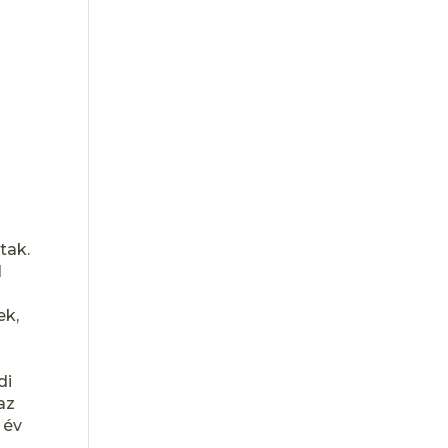
s
,
tak.
l
ek,
di
az
 év