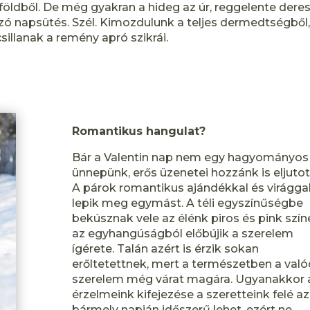
 földből. De még gyakran a hideg az úr, reggelente dere
zó napsütés. Szél. Kimozdulunk a teljes dermedtségből
sillanak a remény apró szikrái.
Romantikus hangulat?
Bár a Valentin nap nem egy hagyományos
ünnepünk, erős üzenetei hozzánk is eljutot
A párok romantikus ajándékkal és virágga
lepik meg egymást. A téli egyszínűségbe
bekúsznak vele az élénk piros és pink szín
az egyhangúságból előbújik a szerelem
ígérete. Talán azért is érzik sokan
erőltetettnek, mert a természetben a való
szerelem még várat magára. Ugyanakkor 
érzelmeink kifejezése a szeretteink felé az
bármely napján időszerű lehet, ezért ne