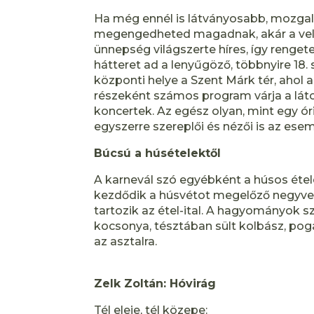
Ha még ennél is látványosabb, mozgal
megengedheted magadnak, akár a velenc
ünnepség világszerte híres, így rengete
hátteret ad a lenyűgöző, többnyire 18
központi helye a Szent Márk tér, ahol 
részeként számos program várja a látog
koncertek. Az egész olyan, mint egy óri
egyszerre szereplői és nézői is az es
Búcsú a húsételektől
A karnevál szó egyébként a húsos ételek
kezdődik a húsvétot megelőző negyven
tartozik az étel-ital. A hagyományok sz
kocsonya, tésztában sült kolbász, pogá
az asztalra.
Zelk Zoltán: Hóvirág
Tél eleje, tél közepe: