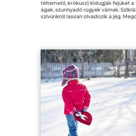
téltemető, krókusz) kidugják fejüket a
ágak, szunnyadó rügyek várnak. Szikrá
szívünkről lassan olvadozik a jég. Megc