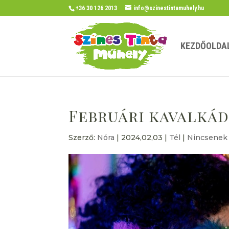
+36 30 126 2013
info@szinestintamuhely.hu
KEZDŐOLDA
Februári kavalká
Szerző:
Nóra
|
2024,02,03
|
Tél
|
Nincsenek