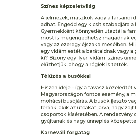
Színes képzeletvilág
A jelmezek, maszkok vagy a farsangi de
adhat. Engedd egy kicsit szabadjára a
Gyermekként könnyedén utaztál a fant
most is megengedhetsz magadnak egy e
vagy az ezeregy éjszaka meséiben. Mil
egy vidám estét a barátaidnak vagy a 
ki? Bizony egy ilyen vidám, színes ünn
elűzhetjük, ahogy a régiek is tették.
Télűzés a busókkal
Hiszen ideje – így a tavasz közeledtét
Magyarországon fontos esemény, a ma
mohácsi busójárás. A busók ijesztő vagy
férfiak, akik az utcákat járva, nagy zaj
csoportok kíséretében. A rendezvény c
gyújtanak és nagy ünneplés közepette 
Karneváli forgatag