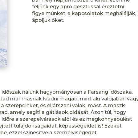
féljünk egy apró gesztussal éreztetni
figyelmünket, a kapcsolatok meghálálják,
ápoljuk őket.
ó időszak nálunk hagyományosan a Farsang időszaka.
áltad már másnak kiadni magad, mint aki valójában vag
 a szerepeinket, és eljátszani valaki mást. A maszk
ad, amely segíti a gátlások oldását. Azon túl, hogy
időre a szerepelvárások alól és ez megkönnyebülést
ejtett tulajdonságaidat, képességeidet is! Ezeket
, ezzel színesítve a személyiségedet.