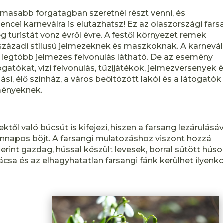
masabb forgatagban szeretnél részt venni, és
ei karneválra is elutazhatsz! Ez az olaszországi fars
g turistát vonz évről évre. A festői környezet remek
. századi stílusú jelmezeknek és maszkoknak. A karnevál
a legtöbb jelmezes felvonulás látható. De az esemény
atókat, vízi felvonulás, tűzijátékok, jelmezversenyek 
ási, élő színház, a város beöltözött lakói és a látogatók
eményeknek.
től való búcsút is kifejezi, hiszen a farsang lezárulásáv
napos böjt. A farsangi mulatozáshoz viszont hozzá
erint gazdag, hússal készült levesek, borral sütött húso
csa és az elhagyhatatlan farsangi fánk kerülhet ilyenk