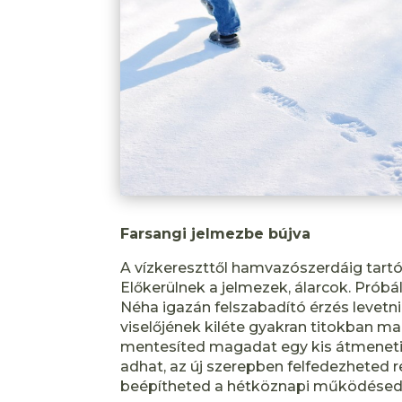
Farsangi jelmezbe bújva
A vízkereszttől hamvazószerdáig tart
Előkerülnek a jelmezek, álarcok. Prób
Néha igazán felszabadító érzés levetni
viselőjének kiléte gyakran titokban mar
mentesíted magadat egy kis átmeneti 
adhat, az új szerepben felfedezheted r
beépítheted a hétköznapi működésedbe